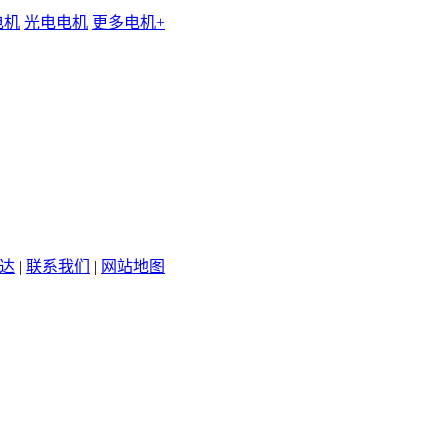
电机
光电电机
更多电机+
达
|
联系我们
|
网站地图