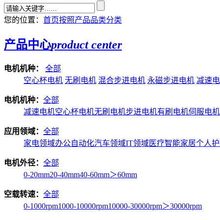
您的位置：
首页
按照产品品类分类
产品中心
product center
电机机种：
全部
空心杯电机
无刷电机
混合步进电机
永磁步进电机
减速电
电机机种：
全部
减速电机
空心杯电机
无刷电机
步进电机
有刷电机
伺服电机
应用领域：
全部
家电领域
办公自动化
汽车领域
IT领域
医疗
智能家居
个人护
电机外径：
全部
0-20mm
20-40mm
40-60mm
＞60mm
空载转速：
全部
0-1000rpm
1000-10000rpm
10000-30000rpm
＞30000rpm