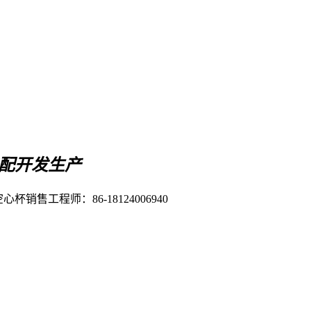
选配开发生产
心杯销售工程师：86-18124006940