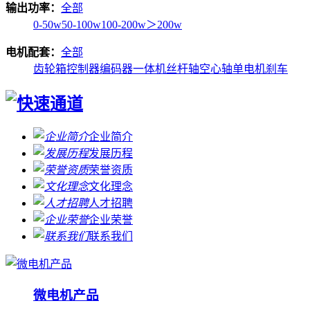
输出功率：
全部
0-50w
50-100w
100-200w
＞200w
电机配套：
全部
齿轮箱
控制器
编码器
一体机
丝杆轴
空心轴
单电机
刹车
企业简介
发展历程
荣誉资质
文化理念
人才招聘
企业荣誉
联系我们
微电机产品