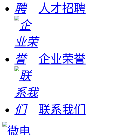
人才招聘
企业荣誉
联系我们