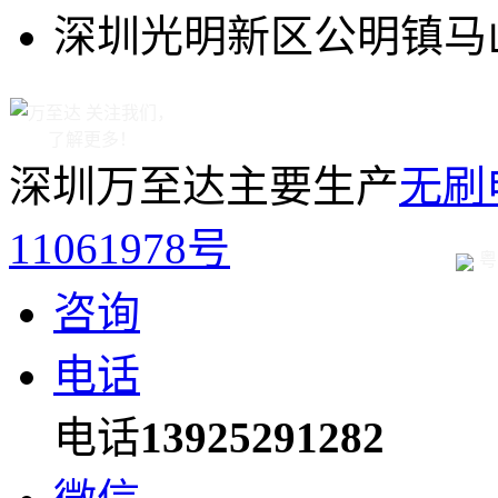
深圳光明新区公明镇马山
关注我们，
了解更多！
深圳万至达主要生产
无刷
11061978号
粤
咨询
电话
电话
13925291282