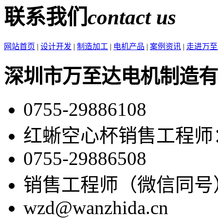
联系我们
contact us
网站首页
|
设计开发
|
制造加工
|
电机产品
|
案例资讯
|
走进万至
深圳市万至达电机制造有
0755-29886108
红蜥空心杯销售工程师：86-
0755-29886508
销售工程师（微信同号）：86
wzd@wanzhida.cn