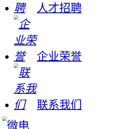
人才招聘
企业荣誉
联系我们