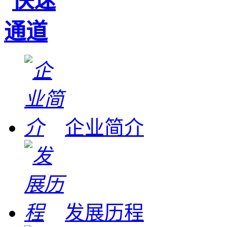
企业简介
发展历程