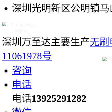
深圳光明新区公明镇马山
关注我们，
了解更多！
深圳万至达主要生产
无刷
11061978号
粤
咨询
电话
电话
13925291282