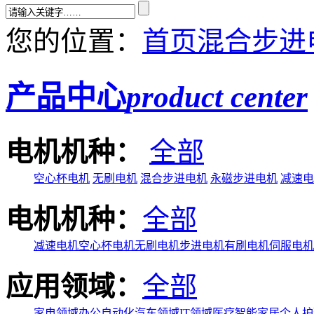
您的位置：
首页
混合步进
产品中心
product center
电机机种：
全部
空心杯电机
无刷电机
混合步进电机
永磁步进电机
减速电
电机机种：
全部
减速电机
空心杯电机
无刷电机
步进电机
有刷电机
伺服电机
应用领域：
全部
家电领域
办公自动化
汽车领域
IT领域
医疗
智能家居
个人护