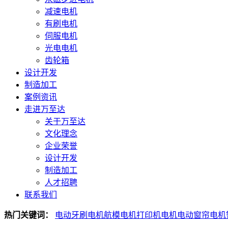
减速电机
有刷电机
伺服电机
光电电机
齿轮箱
设计开发
制造加工
案例资讯
走进万至达
关于万至达
文化理念
企业荣誉
设计开发
制造加工
人才招聘
联系我们
热门关键词：
电动牙刷电机
航模电机
打印机电机
电动窗帘电机