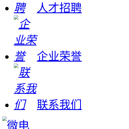
人才招聘
企业荣誉
联系我们