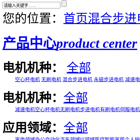
您的位置：
首页
混合步进
产品中心
product center
电机机种：
全部
空心杯电机
无刷电机
混合步进电机
永磁步进电机
减速电
电机机种：
全部
减速电机
空心杯电机
无刷电机
步进电机
有刷电机
伺服电机
应用领域：
全部
家电领域
办公自动化
汽车领域
IT领域
医疗
智能家居
个人护