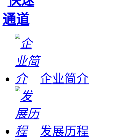
企业简介
发展历程