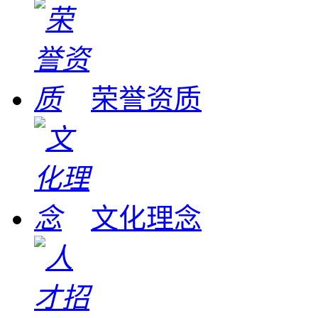
荣誉资质
文化理念