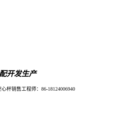
选配开发生产
心杯销售工程师：86-18124006940