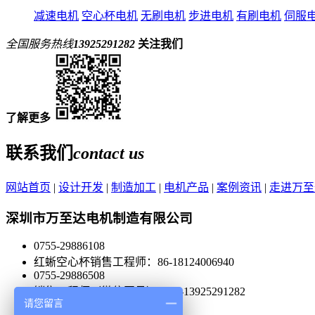
减速电机
空心杯电机
无刷电机
步进电机
有刷电机
伺服
全国服务热线
13925291282
关注我们
了解更多
联系我们
contact us
网站首页
|
设计开发
|
制造加工
|
电机产品
|
案例资讯
|
走进万至
深圳市万至达电机制造有限公司
0755-29886108
红蜥空心杯销售工程师：86-18124006940
0755-29886508
销售工程师（微信同号）：86-13925291282
请您留言
wzd@wanzhida.cn