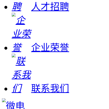
人才招聘
企业荣誉
联系我们