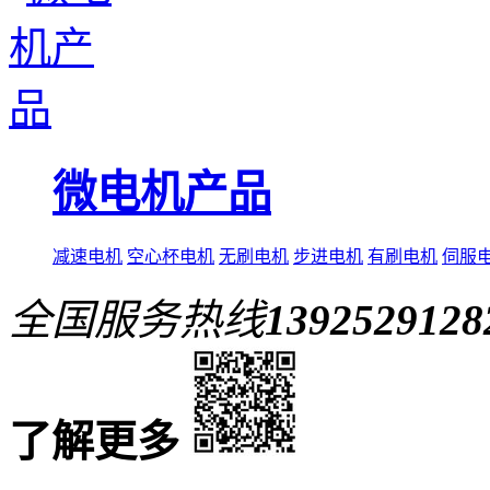
微电机产品
减速电机
空心杯电机
无刷电机
步进电机
有刷电机
伺服
全国服务热线
1392529128
了解更多