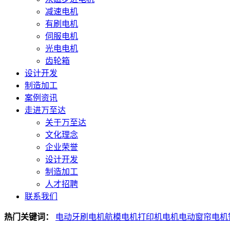
减速电机
有刷电机
伺服电机
光电电机
齿轮箱
设计开发
制造加工
案例资讯
走进万至达
关于万至达
文化理念
企业荣誉
设计开发
制造加工
人才招聘
联系我们
热门关键词：
电动牙刷电机
航模电机
打印机电机
电动窗帘电机