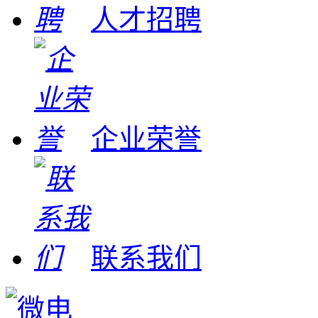
人才招聘
企业荣誉
联系我们