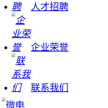
人才招聘
企业荣誉
联系我们