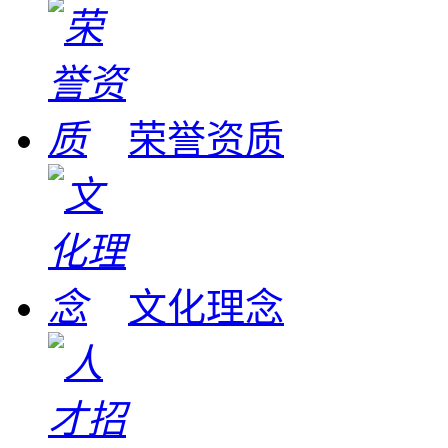
荣誉资质
文化理念