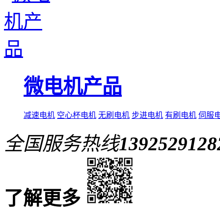
微电机产品
减速电机
空心杯电机
无刷电机
步进电机
有刷电机
伺服
全国服务热线
1392529128
了解更多