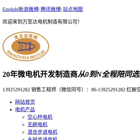
English
|
新浪微博
|
腾讯微博
|
站点地图
欢迎来到万至达电机制造有限公司！
20年微电机开发制造商
从0到N全程陪同
13925291282
销售工程师（微信同号）：86-13925291282
红蜥空
网站首页
电机产品
空心杯电机
无刷电机
混合步进电机
永磁步进电机