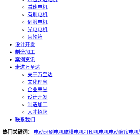
减速电机
有刷电机
伺服电机
光电电机
齿轮箱
设计开发
制造加工
案例资讯
走进万至达
关于万至达
文化理念
企业荣誉
设计开发
制造加工
人才招聘
联系我们
热门关键词：
电动牙刷电机
航模电机
打印机电机
电动窗帘电机