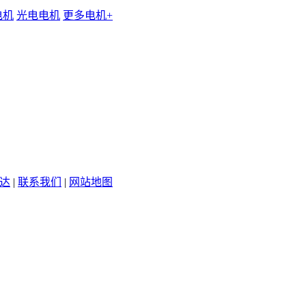
电机
光电电机
更多电机+
达
|
联系我们
|
网站地图