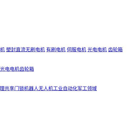
机
塑封直流无刷电机
有刷电机
伺服电机
光电电机
齿轮箱
光电电机
齿轮箱
理
共享门锁
机器人
无人机
工业自动化
军工领域