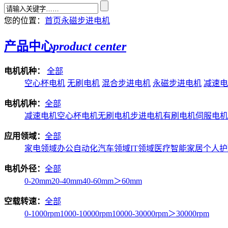
您的位置：
首页
永磁步进电机
产品中心
product center
电机机种：
全部
空心杯电机
无刷电机
混合步进电机
永磁步进电机
减速电
电机机种：
全部
减速电机
空心杯电机
无刷电机
步进电机
有刷电机
伺服电机
应用领域：
全部
家电领域
办公自动化
汽车领域
IT领域
医疗
智能家居
个人护
电机外径：
全部
0-20mm
20-40mm
40-60mm
＞60mm
空载转速：
全部
0-1000rpm
1000-10000rpm
10000-30000rpm
＞30000rpm