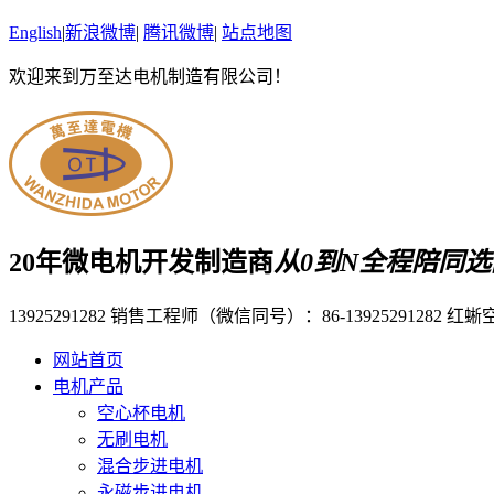
English
|
新浪微博
|
腾讯微博
|
站点地图
欢迎来到万至达电机制造有限公司！
20年微电机开发制造商
从0到N全程陪同
13925291282
销售工程师（微信同号）：86-13925291282
红蜥空
网站首页
电机产品
空心杯电机
无刷电机
混合步进电机
永磁步进电机