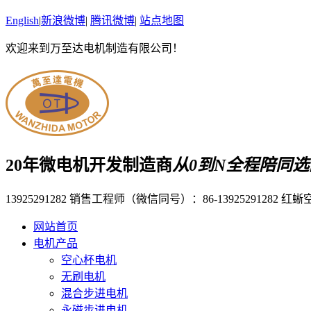
English
|
新浪微博
|
腾讯微博
|
站点地图
欢迎来到万至达电机制造有限公司！
20年微电机开发制造商
从0到N全程陪同
13925291282
销售工程师（微信同号）：86-13925291282
红蜥空
网站首页
电机产品
空心杯电机
无刷电机
混合步进电机
永磁步进电机