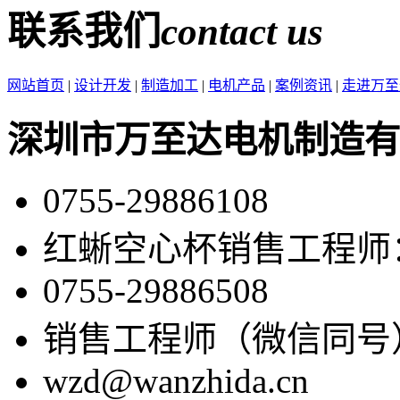
联系我们
contact us
网站首页
|
设计开发
|
制造加工
|
电机产品
|
案例资讯
|
走进万至
深圳市万至达电机制造有
0755-29886108
红蜥空心杯销售工程师：86-
0755-29886508
销售工程师（微信同号）：86
wzd@wanzhida.cn