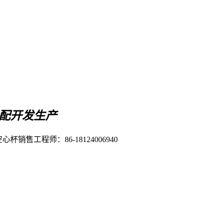
选配开发生产
心杯销售工程师：86-18124006940