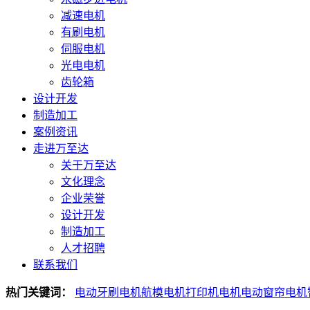
减速电机
有刷电机
伺服电机
光电电机
齿轮箱
设计开发
制造加工
案例资讯
走进万至达
关于万至达
文化理念
企业荣誉
设计开发
制造加工
人才招聘
联系我们
热门关键词：
电动牙刷电机
航模电机
打印机电机
电动窗帘电机