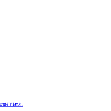
智能门锁电机