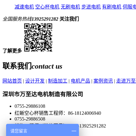
减速电机
空心杯电机
无刷电机
步进电机
有刷电机
伺服
全国服务热线
13925291282
关注我们
了解更多
联系我们
contact us
网站首页
|
设计开发
|
制造加工
|
电机产品
|
案例资讯
|
走进万至
深圳市万至达电机制造有限公司
0755-29886108
红蜥空心杯销售工程师：86-18124006940
0755-29886508
销售工程师（微信同号）：86-13925291282
请您留言
wzd@wanzhida.cn