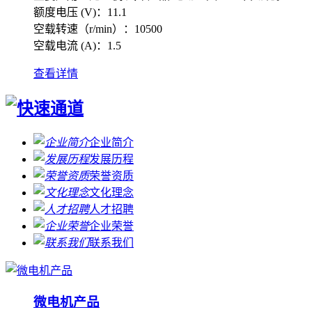
额度电压 (V)：11.1
空载转速（r/min）：10500
空载电流 (A)：1.5
查看详情
企业简介
发展历程
荣誉资质
文化理念
人才招聘
企业荣誉
联系我们
微电机产品