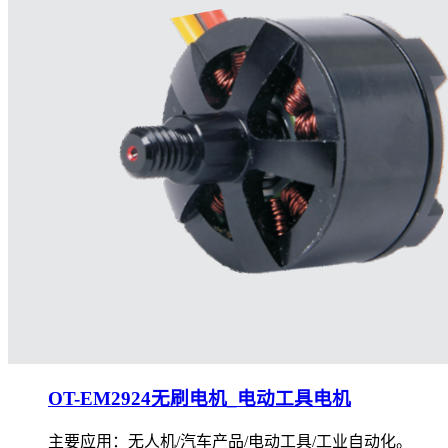
OT-EM2924无刷电机_电动工具电机
主要应用：无人机/汽车产品/电动工具/工业自动化。