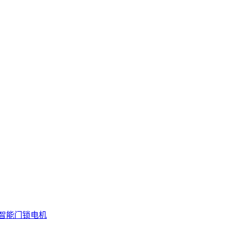
智能门锁电机