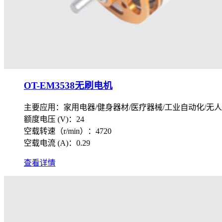
OT-EM3538无刷电机
主要应用：家用电器/健身器材/医疗器械/工业自动化/无
额度电压 (V)：24
空载转速（r/min）：4720
空载电流 (A)：0.29
查看详情