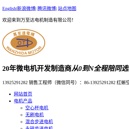
English
|
新浪微博
|
腾讯微博
|
站点地图
欢迎来到万至达电机制造有限公司！
20年微电机开发制造商
从0到N全程陪同
13925291282
销售工程师（微信同号）：86-13925291282
红蜥空
网站首页
电机产品
空心杯电机
无刷电机
混合步进电机
永磁步进电机