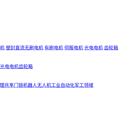
机
塑封直流无刷电机
有刷电机
伺服电机
光电电机
齿轮箱
光电电机
齿轮箱
理
共享门锁
机器人
无人机
工业自动化
军工领域