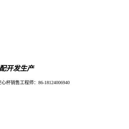
选配开发生产
心杯销售工程师：86-18124006940