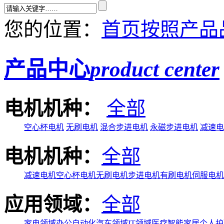
您的位置：
首页
按照产品
产品中心
product center
电机机种：
全部
空心杯电机
无刷电机
混合步进电机
永磁步进电机
减速电
电机机种：
全部
减速电机
空心杯电机
无刷电机
步进电机
有刷电机
伺服电机
应用领域：
全部
家电领域
办公自动化
汽车领域
IT领域
医疗
智能家居
个人护