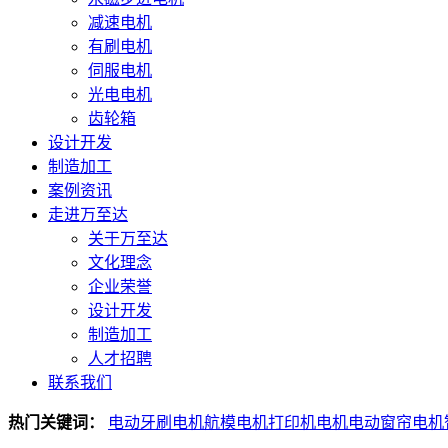
减速电机
有刷电机
伺服电机
光电电机
齿轮箱
设计开发
制造加工
案例资讯
走进万至达
关于万至达
文化理念
企业荣誉
设计开发
制造加工
人才招聘
联系我们
热门关键词：
电动牙刷电机
航模电机
打印机电机
电动窗帘电机