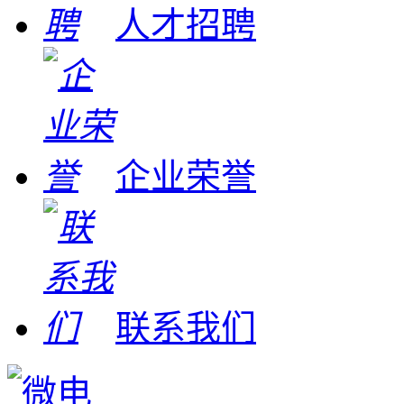
人才招聘
企业荣誉
联系我们