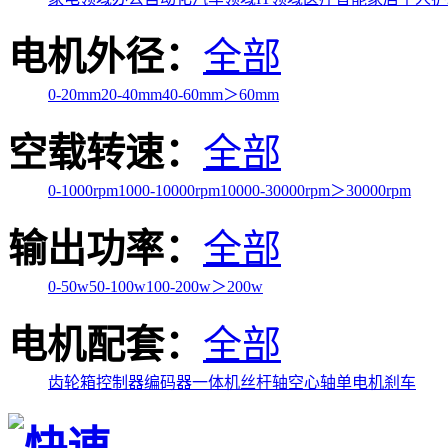
电机外径：
全部
0-20mm
20-40mm
40-60mm
＞60mm
空载转速：
全部
0-1000rpm
1000-10000rpm
10000-30000rpm
＞30000rpm
输出功率：
全部
0-50w
50-100w
100-200w
＞200w
电机配套：
全部
齿轮箱
控制器
编码器
一体机
丝杆轴
空心轴
单电机
刹车