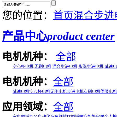
您的位置：
首页
混合步进
产品中心
product center
电机机种：
全部
空心杯电机
无刷电机
混合步进电机
永磁步进电机
减速电
电机机种：
全部
减速电机
空心杯电机
无刷电机
步进电机
有刷电机
伺服电机
应用领域：
全部
家电领域
办公自动化
汽车领域
IT领域
医疗
智能家居
个人护