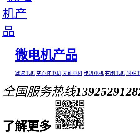
微电机产品
减速电机
空心杯电机
无刷电机
步进电机
有刷电机
伺服
全国服务热线
1392529128
了解更多