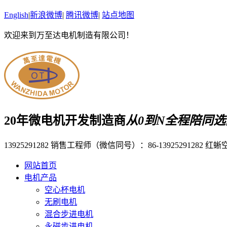
English
|
新浪微博
|
腾讯微博
|
站点地图
欢迎来到万至达电机制造有限公司！
20年微电机开发制造商
从0到N全程陪同
13925291282
销售工程师（微信同号）：86-13925291282
红蜥空
网站首页
电机产品
空心杯电机
无刷电机
混合步进电机
永磁步进电机