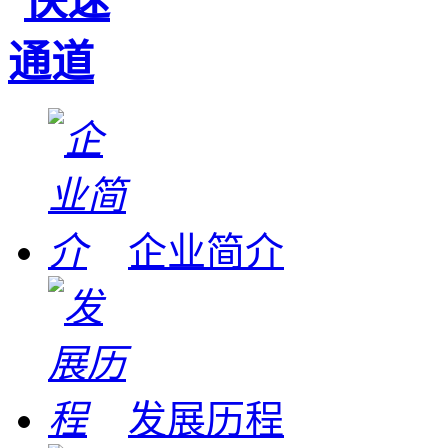
企业简介
发展历程