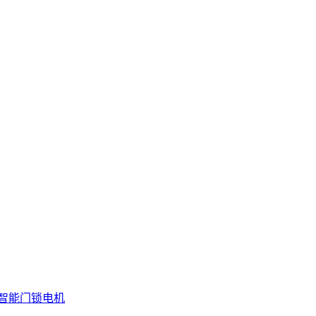
智能门锁电机