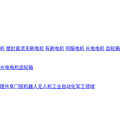
机
塑封直流无刷电机
有刷电机
伺服电机
光电电机
齿轮箱
光电电机
齿轮箱
理
共享门锁
机器人
无人机
工业自动化
军工领域