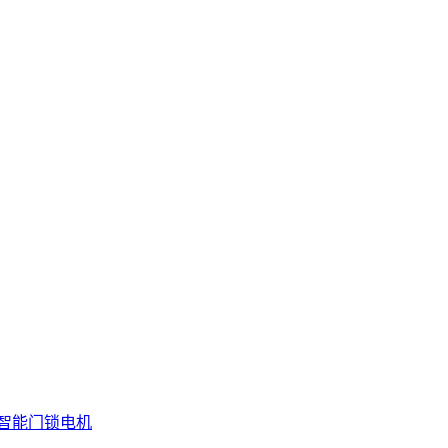
智能门锁电机