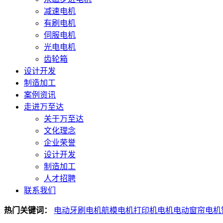
减速电机
有刷电机
伺服电机
光电电机
齿轮箱
设计开发
制造加工
案例资讯
走进万至达
关于万至达
文化理念
企业荣誉
设计开发
制造加工
人才招聘
联系我们
热门关键词：
电动牙刷电机
航模电机
打印机电机
电动窗帘电机