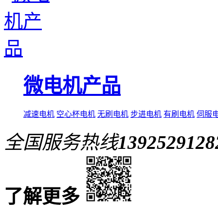
微电机产品
减速电机
空心杯电机
无刷电机
步进电机
有刷电机
伺服
全国服务热线
1392529128
了解更多