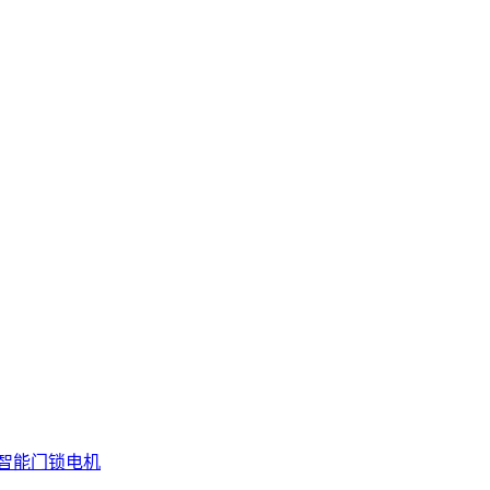
智能门锁电机