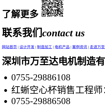
了解更多
联系我们
contact us
网站首页
|
设计开发
|
制造加工
|
电机产品
|
案例资讯
|
走进万至
深圳市万至达电机制造有
0755-29886108
红蜥空心杯销售工程师：86-
0755-29886508