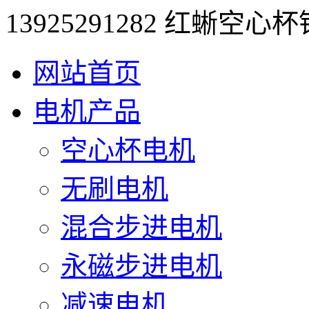
13925291282
红蜥空心杯销售
网站首页
电机产品
空心杯电机
无刷电机
混合步进电机
永磁步进电机
减速电机