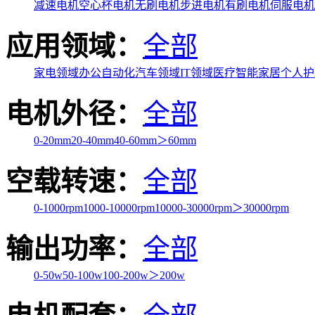
减速电机
空心杯电机
无刷电机
步进电机
有刷电机
伺服电机
应用领域：
全部
家电领域
办公自动化
汽车领域
IT领域
医疗
智能家居
个人护
电机外径：
全部
0-20mm
20-40mm
40-60mm
＞60mm
空载转速：
全部
0-1000rpm
1000-10000rpm
10000-30000rpm
＞30000rpm
输出功率：
全部
0-50w
50-100w
100-200w
＞200w