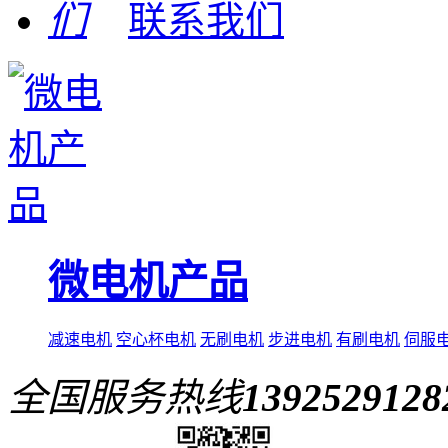
联系我们
微电机产品
减速电机
空心杯电机
无刷电机
步进电机
有刷电机
伺服
全国服务热线
1392529128