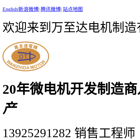
English
|
新浪微博
|
腾讯微博
|
站点地图
欢迎来到万至达电机制造
20年微电机开发制造商
产
13925291282
销售工程师（