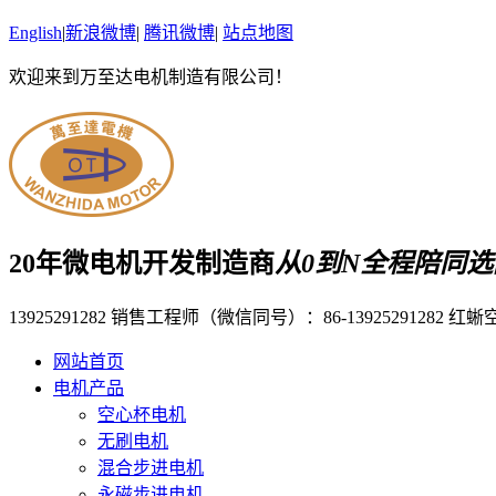
English
|
新浪微博
|
腾讯微博
|
站点地图
欢迎来到万至达电机制造有限公司！
20年微电机开发制造商
从0到N全程陪同
13925291282
销售工程师（微信同号）：86-13925291282
红蜥空
网站首页
电机产品
空心杯电机
无刷电机
混合步进电机
永磁步进电机