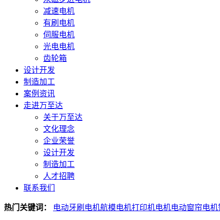
减速电机
有刷电机
伺服电机
光电电机
齿轮箱
设计开发
制造加工
案例资讯
走进万至达
关于万至达
文化理念
企业荣誉
设计开发
制造加工
人才招聘
联系我们
热门关键词：
电动牙刷电机
航模电机
打印机电机
电动窗帘电机