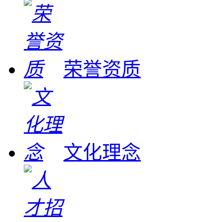
荣誉资质
文化理念